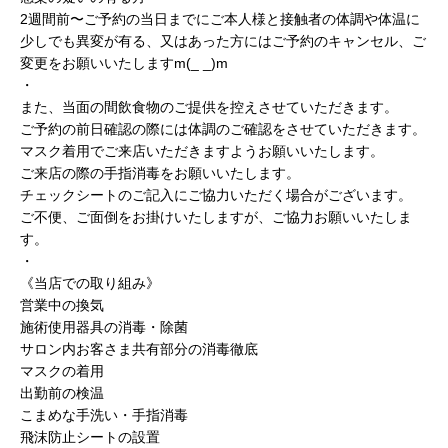
2週間前〜ご予約の当日までにご本人様と接触者の体調や体温に
少しでも異変が有る、又はあった方にはご予約のキャンセル、ご
変更をお願いいたしますm(_ _)m
・
また、当面の間飲食物のご提供を控えさせていただきます。
ご予約の前日確認の際には体調のご確認をさせていただきます。
マスク着用でご来店いただきますようお願いいたします。
ご来店の際の手指消毒をお願いいたします。
チェックシートのご記入にご協力いただく場合がございます。
ご不便、ご面倒をお掛けいたしますが、ご協力お願いいたしま
す。
・
《当店での取り組み》
営業中の換気
施術使用器具の消毒・除菌
サロン内お客さま共有部分の消毒徹底
マスクの着用
出勤前の検温
こまめな手洗い・手指消毒
飛沫防止シートの設置