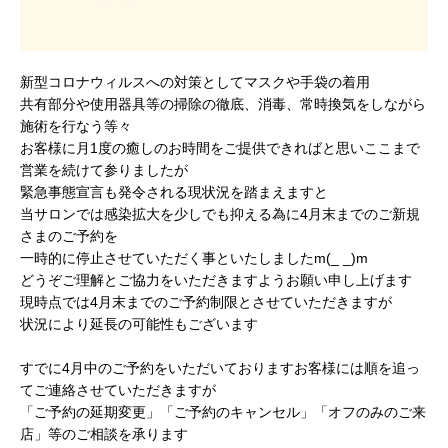
新型コロナウィルスへの対策としてマスクや手袋の着用
共有部分や使用器具等の掃除の徹底、消毒、常時換気をしながら
施術を行なう等々
お客様に月1度の癒しのお時間をご提供できればと思いここまで
営業を続けて参りましたが
緊急事態宣言も発令される現状況を踏まえますと
当サロンでは感染拡大を少しでも抑える為に4月末までのご新規
さまのご予約を
一時的に停止させていただく事といたしましたm(_ _)m
どうぞご理解とご協力をいただきますようお願い申し上げます
現時点では4月末までのご予約制限とさせていただきますが
状況により延長の可能性もございます
すでに4月中のご予約をいただいておりますお客様には順を追っ
てご連絡させていただきますが
「ご予約の延期変更」「ご予約のキャンセル」「オフのみのご来
店」等のご相談を承ります