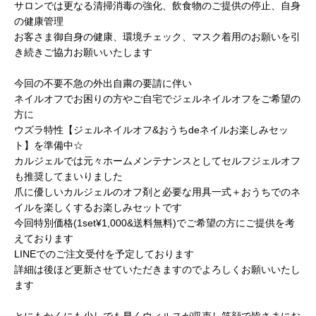
サロンでは更なる清掃消毒の強化、飲食物のご提供の停止、自身
の健康管理
お客さま御自身の健康、環境チェック、マスク着用のお願いを引
き続きご協力お願いいたします
今回の不要不急の外出自粛の要請に伴い
ネイルオフでお困りの方やご自宅でジェルネイルオフをご希望の
方に
ウズラ特性【ジェルネイルオフ&おうちdeネイルお楽しみセッ
ト】を準備中☆
カルジェルでは元々ホームメンテナンスとしてセルフジェルオフ
も推奨してまいりました
爪に優しいカルジェルのオフ剤と必要な用具一式＋おうちでのネ
イルを楽しくするお楽しみセットです
今回特別価格(1set¥1,000&送料無料)でご希望の方にご提供を考
えております
LINEでのご注文受付を予定しております
詳細は後ほど更新させていただきますのでよろしくお願いいたし
ます
とにもかくにも少しでも早くウィルスが収束し笑顔で皆さまにお